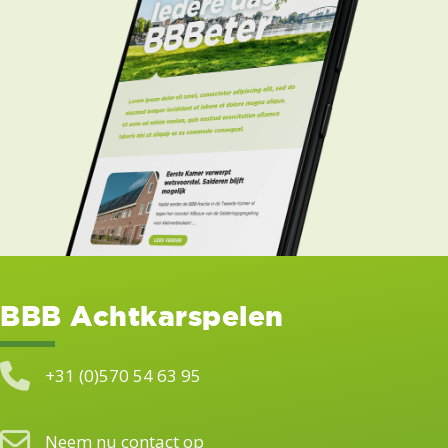
BBB Achtkarspelen
+31 (0)570 54 63 95
Neem nu contact op