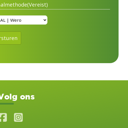
aalmethode
(Vereist)
rsturen
Volg ons